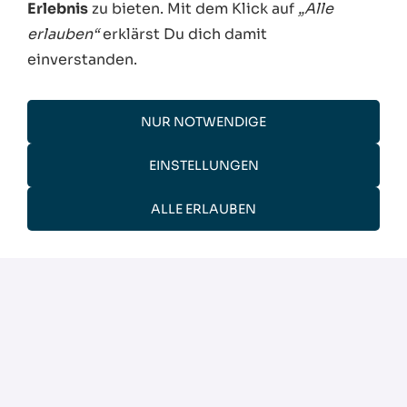
Erlebnis
zu bieten. Mit dem Klick auf
„Alle
erlauben“
erklärst Du dich damit
Der Verarbeitung meiner persönlichen
Daten gemäß der
Datenschutzerklärung
einverstanden.
stimme ich zu. Der Newsletter kann jederzeit
durch den Link „Abmelden“ an dessen Ende
abbestellt werden.
NUR NOTWENDIGE
Aktuelles, Angebote, Standorte und vieles
EINSTELLUNGEN
mehr.
ALLE ERLAUBEN
... ZURÜCK
STARTSEITE
IMPRESSUM
DATENSCHUTZ
DISCLAIMER
COOKIE KONTROLLZENTRUM
SITEMAP