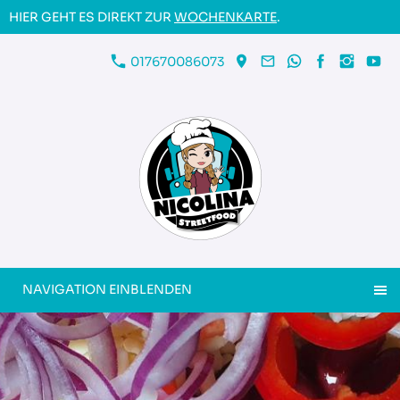
HIER GEHT ES DIREKT ZUR
WOCHENKARTE
.
017670086073
NAVIGATION EINBLENDEN